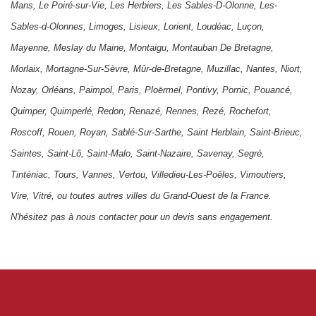
Mans
,
Le Poiré-sur-Vie
,
Les Herbiers
,
Les Sables-D-Olonne
,
Les-
Sables-d-Olonnes
,
Limoges
,
Lisieux
,
Lorient
,
Loudéac
,
Luçon
,
Mayenne
,
Meslay du Maine
,
Montaigu
,
Montauban De Bretagne
,
Morlaix
,
Mortagne-Sur-Sèvre
,
Mûr-de-Bretagne
,
Muzillac
,
Nantes
,
Niort
,
Nozay
,
Orléans
,
Paimpol
,
Paris
,
Ploërmel
,
Pontivy
,
Pornic
,
Pouancé
,
Quimper
,
Quimperlé
,
Redon
,
Renazé
,
Rennes
,
Rezé
,
Rochefort
,
Roscoff
,
Rouen
,
Royan
,
Sablé-Sur-Sarthe
,
Saint Herblain
,
Saint-Brieuc
,
Saintes
,
Saint-Lô
,
Saint-Malo
,
Saint-Nazaire
,
Savenay
,
Segré
,
Tinténiac
,
Tours
,
Vannes
,
Vertou
,
Villedieu-Les-Poêles
,
Vimoutiers
,
Vire
,
Vitré
, ou toutes autres villes du Grand-Ouest de la France.
N'hésitez pas à nous contacter pour un devis sans engagement.