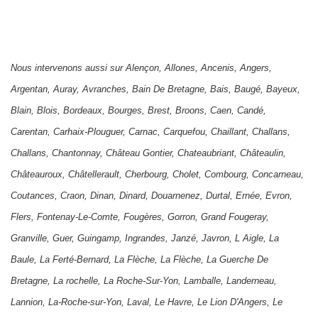
Nous intervenons aussi sur
Alençon
,
Allones
,
Ancenis
,
Angers
,
Argentan
,
Auray
,
Avranches
,
Bain De Bretagne
,
Bais
,
Baugé
,
Bayeux
,
Blain
,
Blois
,
Bordeaux
,
Bourges
,
Brest
,
Broons
,
Caen
,
Candé
,
Carentan
,
Carhaix-Plouguer
,
Carnac
,
Carquefou
,
Chaillant
,
Challans
,
Challans
,
Chantonnay
,
Château Gontier
,
Chateaubriant
,
Châteaulin
,
Châteauroux
,
Châtellerault
,
Cherbourg
,
Cholet
,
Combourg
,
Concarneau
,
Coutances
,
Craon
,
Dinan
,
Dinard
,
Douarnenez
,
Durtal
,
Ernée
,
Evron
,
Flers
,
Fontenay-Le-Comte
,
Fougères
,
Gorron
,
Grand Fougeray
,
Granville
,
Guer
,
Guingamp
,
Ingrandes
,
Janzé
,
Javron
,
L Aigle
,
La
Baule
,
La Ferté-Bernard
,
La Flèche
,
La Flèche
,
La Guerche De
Bretagne
,
La rochelle
,
La Roche-Sur-Yon
,
Lamballe
,
Landerneau
,
Lannion
,
La-Roche-sur-Yon
,
Laval
,
Le Havre
,
Le Lion D'Angers
,
Le