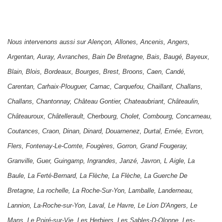
Nous intervenons aussi sur
Alençon
,
Allones
,
Ancenis
,
Angers
,
Argentan
,
Auray
,
Avranches
,
Bain De Bretagne
,
Bais
,
Baugé
,
Bayeux
,
Blain
,
Blois
,
Bordeaux
,
Bourges
,
Brest
,
Broons
,
Caen
,
Candé
,
Carentan
,
Carhaix-Plouguer
,
Carnac
,
Carquefou
,
Chaillant
,
Challans
,
Challans
,
Chantonnay
,
Château Gontier
,
Chateaubriant
,
Châteaulin
,
Châteauroux
,
Châtellerault
,
Cherbourg
,
Cholet
,
Combourg
,
Concarneau
,
Coutances
,
Craon
,
Dinan
,
Dinard
,
Douarnenez
,
Durtal
,
Ernée
,
Evron
,
Flers
,
Fontenay-Le-Comte
,
Fougères
,
Gorron
,
Grand Fougeray
,
Granville
,
Guer
,
Guingamp
,
Ingrandes
,
Janzé
,
Javron
,
L Aigle
,
La
Baule
,
La Ferté-Bernard
,
La Flèche
,
La Flèche
,
La Guerche De
Bretagne
,
La rochelle
,
La Roche-Sur-Yon
,
Lamballe
,
Landerneau
,
Lannion
,
La-Roche-sur-Yon
,
Laval
,
Le Havre
,
Le Lion D'Angers
,
Le
Mans
,
Le Poiré-sur-Vie
,
Les Herbiers
,
Les Sables-D-Olonne
,
Les-