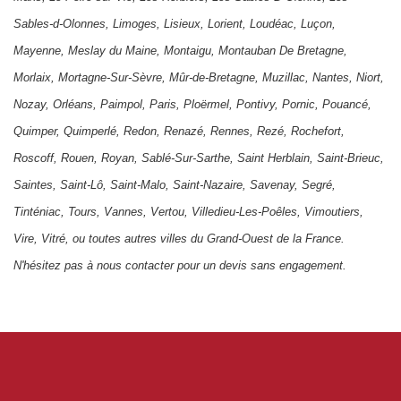
Sables-d-Olonnes
,
Limoges
,
Lisieux
,
Lorient
,
Loudéac
,
Luçon
,
Mayenne
,
Meslay du Maine
,
Montaigu
,
Montauban De Bretagne
,
Morlaix
,
Mortagne-Sur-Sèvre
,
Mûr-de-Bretagne
,
Muzillac
,
Nantes
,
Niort
,
Nozay
,
Orléans
,
Paimpol
,
Paris
,
Ploërmel
,
Pontivy
,
Pornic
,
Pouancé
,
Quimper
,
Quimperlé
,
Redon
,
Renazé
,
Rennes
,
Rezé
,
Rochefort
,
Roscoff
,
Rouen
,
Royan
,
Sablé-Sur-Sarthe
,
Saint Herblain
,
Saint-Brieuc
,
Saintes
,
Saint-Lô
,
Saint-Malo
,
Saint-Nazaire
,
Savenay
,
Segré
,
Tinténiac
,
Tours
,
Vannes
,
Vertou
,
Villedieu-Les-Poêles
,
Vimoutiers
,
Vire
,
Vitré
, ou toutes autres villes du Grand-Ouest de la France.
N'hésitez pas à nous contacter pour un devis sans engagement.