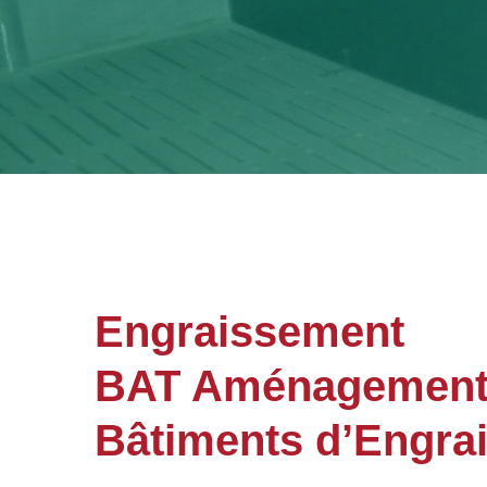
Engraissement
BAT Aménagements
Bâtiments d’Engra