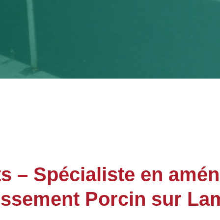
 – Spécialiste en amé
issement Porcin sur La