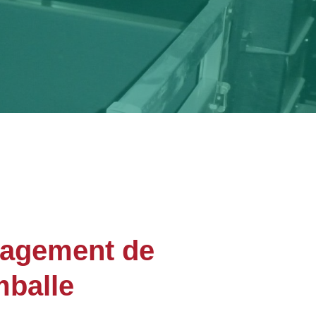
nagement de
mballe