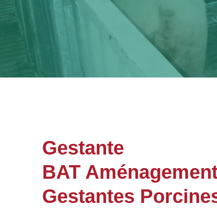
Gestante
BAT Aménagements 
Gestantes Porcines