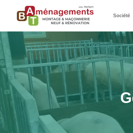
Société
G