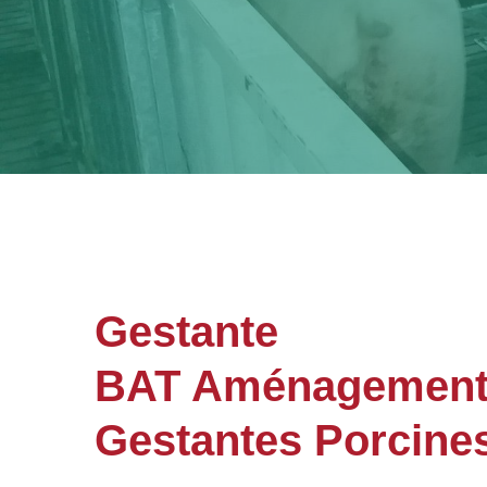
Gestante
BAT Aménagements 
Gestantes Porcines