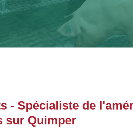
- Spécialiste de l'am
s sur Quimper