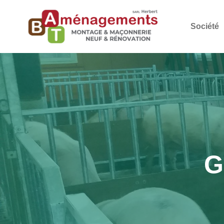
Société
G