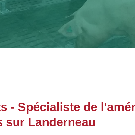
- Spécialiste de l'am
s sur Landerneau