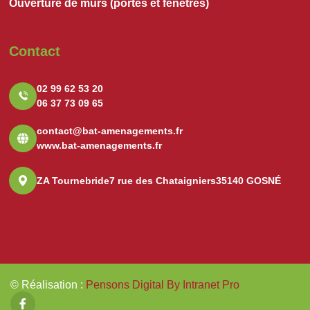
Ouverture de murs (portes et fenêtres)
Contact
02 99 62 53 20
06 37 73 09 65
contact@bat-amenagements.fr
www.bat-amenagements.fr
ZA Tournebride
7 rue des Chataigniers
35140 GOSNÉ
© Réalisation
:
Pensons Digital By Intranet Pro