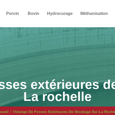
Porcin
Bovin
Hydrocurage
Méthanisation
sses extérieures d
La rochelle
cueil
Vidange De Fosses Extérieures De Stockage Sur La Roche