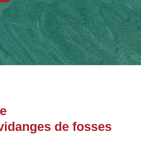
ge
vidanges de fosses