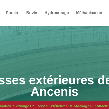
Porcin
Bovin
Hydrocurage
Méthanisation
sses extérieures d
Ancenis
Accueil
Vidange De Fosses Extérieures De Stockage Sur Anceni