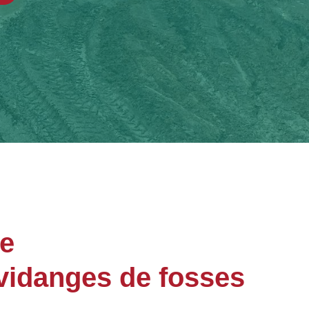
ge
vidanges de fosses