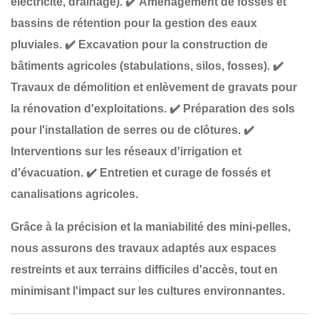
électricité, drainage).
✔️
Aménagement de fossés et
bassins de rétention
pour la gestion des eaux
pluviales.
✔️
Excavation pour la construction de
bâtiments agricoles
(stabulations, silos, fosses).
✔️
Travaux de démolition et enlèvement de gravats
pour
la rénovation d'exploitations.
✔️
Préparation des sols
pour l'installation de serres ou de clôtures
.
✔️
Interventions sur les réseaux d'irrigation et
d'évacuation
.
✔️
Entretien et curage de fossés et
canalisations agricoles
.
Grâce à la
précision et la maniabilité
des mini-pelles,
nous assurons des travaux adaptés aux
espaces
restreints et aux terrains difficiles d'accès
, tout en
minimisant l'impact sur les cultures environnantes
.