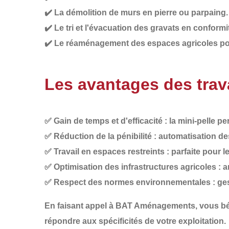
✔️
La démolition de murs
en pierre ou parpaing.
✔️
Le tri et l'évacuation des gravats
en conformit
✔️
Le réaménagement des espaces agricoles
pou
Les avantages des trava
✅
Gain de temps et d'efficacité
: la mini-pelle p
✅
Réduction de la pénibilité
: automatisation de
✅
Travail en espaces restreints
: parfaite pour l
✅
Optimisation des infrastructures agricoles
: a
✅
Respect des normes environnementales
: ge
En faisant appel à
BAT Aménagements
, vous b
répondre aux spécificités de votre exploitation.