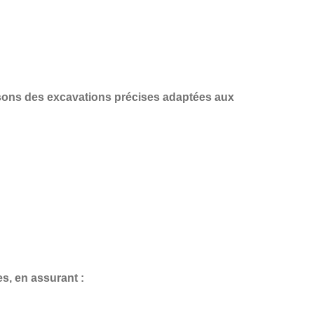
isons des
excavations précises
adaptées aux
es
, en assurant :