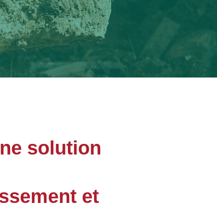
une solution
assement et