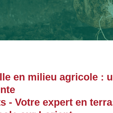
le en milieu agricole : 
ente
- Votre expert en terr