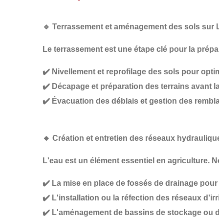
🔹
Terrassement et aménagement des sols sur L
Le
terrassement
est une étape clé pour la prép
✔️
Nivellement et reprofilage des sols
pour optim
✔️
Décapage et préparation des terrains
avant la
✔️
Évacuation des déblais et gestion des rembla
🔹
Création et entretien des réseaux hydrauliqu
L'eau est un élément essentiel en agriculture. N
✔️
La mise en place de fossés de drainage
pour 
✔️
L'installation ou la réfection des réseaux d'i
✔️
L'aménagement de bassins de stockage ou de