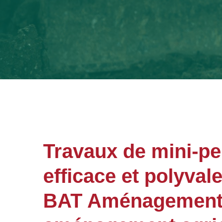
Travaux de mini-pel
efficace et polyval
BAT Aménagements 