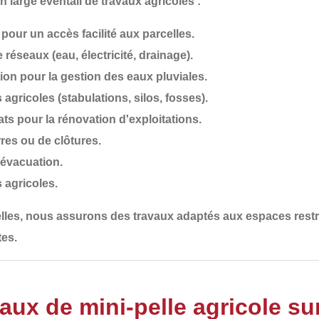
un large éventail de travaux agricoles :
pour un accès facilité aux parcelles.
e réseaux (eau, électricité, drainage).
ion
pour la gestion des eaux pluviales.
 agricoles
(stabulations, silos, fosses).
ats
pour la rénovation d'exploitations.
rres ou de clôtures
.
d'évacuation
.
s agricoles
.
lles, nous assurons des travaux adaptés aux
espaces restre
tes
.
aux de mini-pelle agricole su