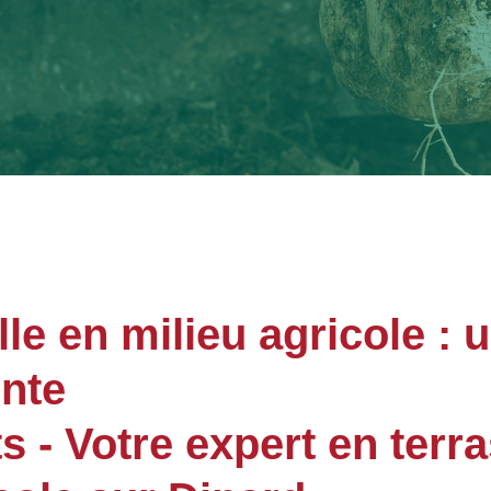
le en milieu agricole : 
ente
- Votre expert en terr