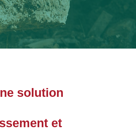
une solution
assement et