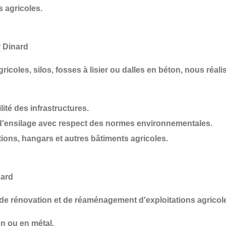
s agricoles
.
r Dinard
ricoles, silos, fosses à lisier ou dalles en béton
, nous réal
lité des infrastructures.
d'ensilage
avec respect des normes environnementales.
tions, hangars et autres bâtiments agricoles
.
nard
 de
rénovation et de réaménagement d'exploitations agricol
n ou en métal.