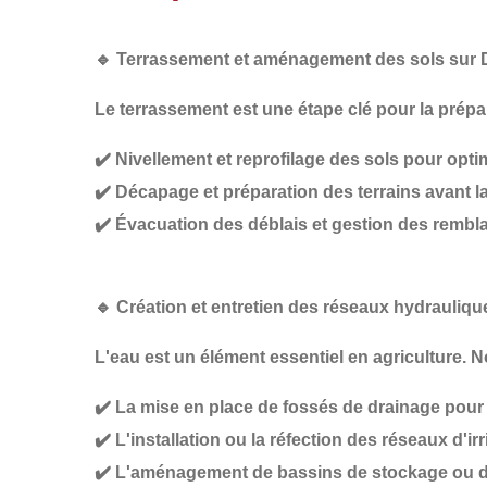
🔹
Terrassement et aménagement des sols sur 
Le
terrassement
est une étape clé pour la prép
✔️
Nivellement et reprofilage des sols
pour optim
✔️
Décapage et préparation des terrains
avant la
✔️
Évacuation des déblais et gestion des rembla
🔹
Création et entretien des réseaux hydrauliqu
L'eau est un élément essentiel en agriculture. N
✔️
La mise en place de fossés de drainage
pour 
✔️
L'installation ou la réfection des réseaux d'i
✔️
L'aménagement de bassins de stockage ou de