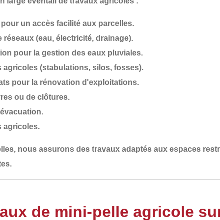
un large éventail de travaux agricoles :
pour un accès facilité aux parcelles.
e réseaux (eau, électricité, drainage).
ion
pour la gestion des eaux pluviales.
 agricoles
(stabulations, silos, fosses).
ats
pour la rénovation d'exploitations.
rres ou de clôtures
.
d'évacuation
.
s agricoles
.
lles, nous assurons des travaux adaptés aux
espaces restre
tes
.
aux de mini-pelle agricole su