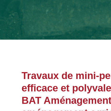
Travaux de mini-pel
efficace et polyval
BAT Aménagements 