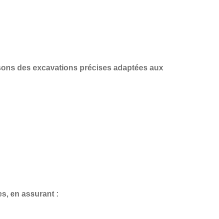
isons des
excavations précises
adaptées aux
es
, en assurant :