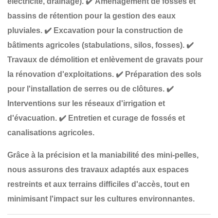
électricité, drainage).
✔️
Aménagement de fossés et
bassins de rétention
pour la gestion des eaux
pluviales.
✔️
Excavation pour la construction de
bâtiments agricoles
(stabulations, silos, fosses).
✔️
Travaux de démolition et enlèvement de gravats
pour
la rénovation d'exploitations.
✔️
Préparation des sols
pour l'installation de serres ou de clôtures
.
✔️
Interventions sur les réseaux d'irrigation et
d'évacuation
.
✔️
Entretien et curage de fossés et
canalisations agricoles
.
Grâce à la
précision et la maniabilité
des mini-pelles,
nous assurons des travaux adaptés aux
espaces
restreints et aux terrains difficiles d'accès
, tout en
minimisant l'impact sur les cultures environnantes
.