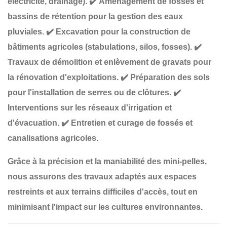
électricité, drainage).
✔️
Aménagement de fossés et
bassins de rétention
pour la gestion des eaux
pluviales.
✔️
Excavation pour la construction de
bâtiments agricoles
(stabulations, silos, fosses).
✔️
Travaux de démolition et enlèvement de gravats
pour
la rénovation d'exploitations.
✔️
Préparation des sols
pour l'installation de serres ou de clôtures
.
✔️
Interventions sur les réseaux d'irrigation et
d'évacuation
.
✔️
Entretien et curage de fossés et
canalisations agricoles
.
Grâce à la
précision et la maniabilité
des mini-pelles,
nous assurons des travaux adaptés aux
espaces
restreints et aux terrains difficiles d'accès
, tout en
minimisant l'impact sur les cultures environnantes
.