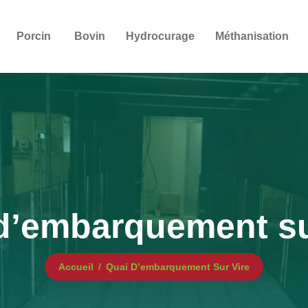
Porcin
Bovin
Hydrocurage
Méthanisation
d’embarquement su
Accueil
Quai D’embarquement Sur Vire