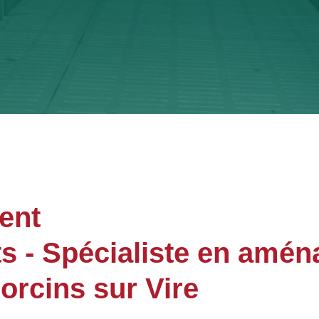
ent
- Spécialiste en amén
rcins sur Vire