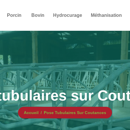
Porcin
Bovin
Hydrocurage
Méthanisation
tubulaires sur Cou
Accueil
Pose Tubulaires Sur Coutances