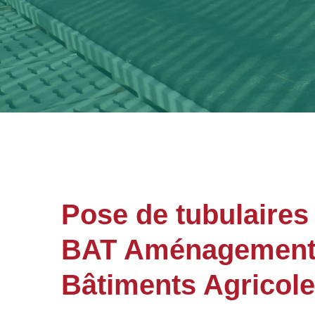
Pose de tubulaires
BAT Aménagements 
Bâtiments Agricol