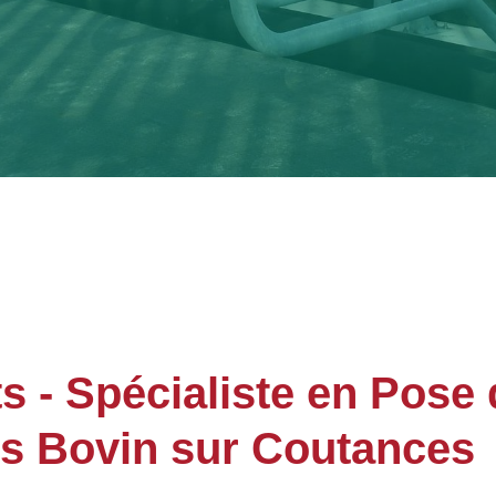
- Spécialiste en Pose 
es Bovin sur Coutances