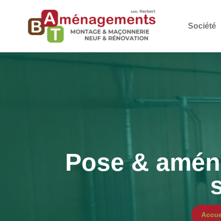
Société
Pose & amén
Accue