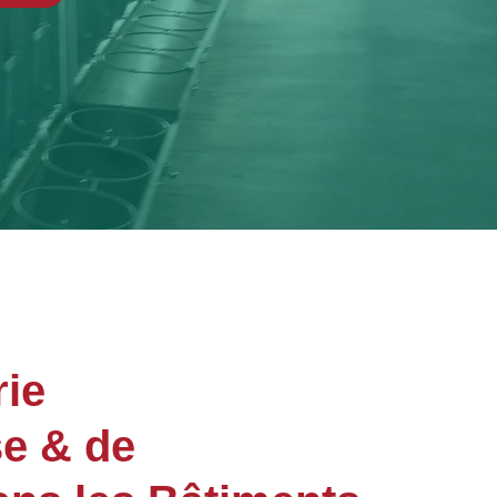
ie
se & de