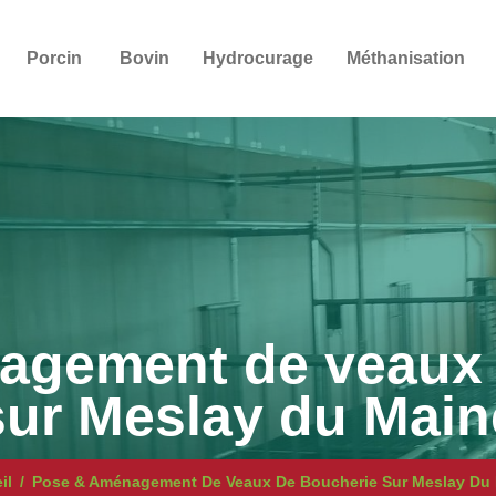
Porcin
Bovin
Hydrocurage
Méthanisation
agement de veaux 
sur Meslay du Main
il
Pose & Aménagement De Veaux De Boucherie Sur Meslay Du