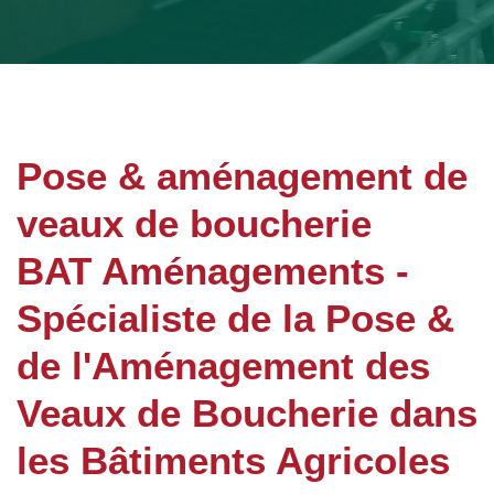
Pose & aménagement de
veaux de boucherie
BAT Aménagements -
Spécialiste de la Pose &
de l'Aménagement des
Veaux de Boucherie dans
les Bâtiments Agricoles