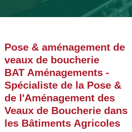
Pose & aménagement de
veaux de boucherie
BAT Aménagements -
Spécialiste de la Pose &
de l'Aménagement des
Veaux de Boucherie dans
les Bâtiments Agricoles