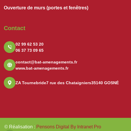
Ouverture de murs (portes et fenêtres)
Contact
02 99 62 53 20
06 37 73 09 65
contact@bat-amenagements.fr
www.bat-amenagements.fr
ZA Tournebride
7 rue des Chataigniers
35140 GOSNÉ
© Réalisation
:
Pensons Digital By Intranet Pro