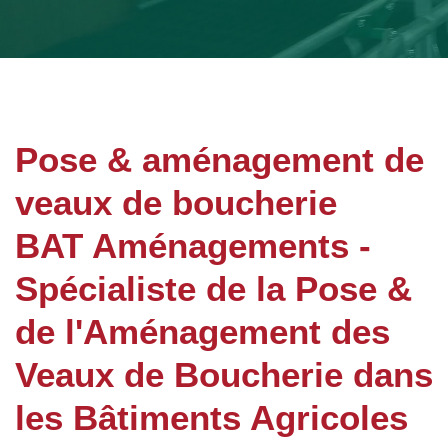
Pose & aménagement de
veaux de boucherie
BAT Aménagements -
Spécialiste de la Pose &
de l'Aménagement des
Veaux de Boucherie dans
les Bâtiments Agricoles