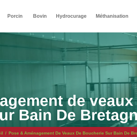
Porcin
Bovin
Hydrocurage
Méthanisation
agement de veaux 
ur Bain De Bretag
il
Pose & Aménagement De Veaux De Boucherie Sur Bain De Br