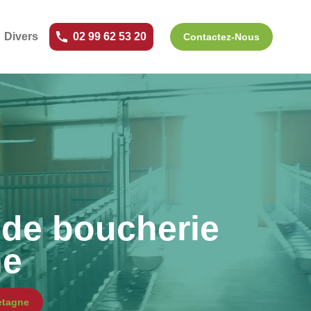
Divers
02 99 62 53 20
Contactez-Nous
de boucherie
ne
etagne