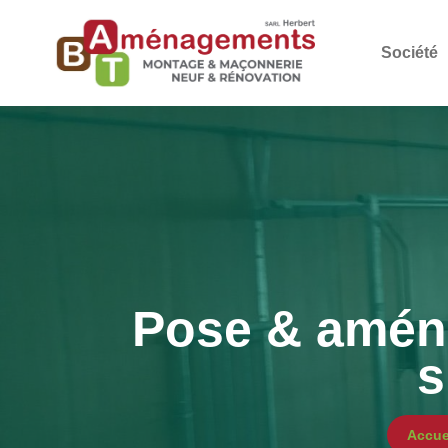
Société
Pose & amén
s
Accue