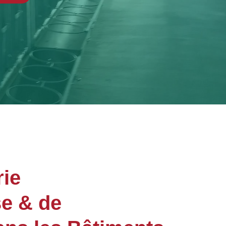
ie
se & de