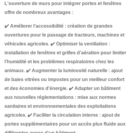
L'ouverture de murs pour intégrer
portes et fenêtres
offre de nombreux avantages :
✔️
Améliorer l'accessibilité
: création de
grandes
ouvertures
pour le passage de tracteurs, machines et
véhicules agricoles.
✔️
Optimiser la ventilation
:
installation de
fenêtres et grilles d'aération
pour limiter
l'humidité et les problèmes respiratoires chez les
animaux.
✔️
Augmenter la luminosité naturelle
: ajout
de
baies vitrées ou impostes
pour un meilleur confort
et des économies d'énergie.
✔️
Adapter un bâtiment
aux nouvelles réglementations
: mise aux normes
sanitaires et environnementales des exploitations
agricoles.
✔️
Faciliter la circulation interne
: ajout de
portes supplémentaires
pour un accès plus fluide aux
différentes zones d'un bâtiment.