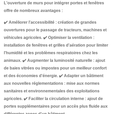
L'ouverture de murs pour intégrer
portes et fenêtres
offre de nombreux avantages :
✔️
Améliorer l'accessibilité
: création de
grandes
ouvertures
pour le passage de tracteurs, machines et
véhicules agricoles.
✔️
Optimiser la ventilation
:
installation de
fenêtres et grilles d'aération
pour limiter
l'humidité et les problèmes respiratoires chez les
animaux.
✔️
Augmenter la luminosité naturelle
: ajout
de
baies vitrées ou impostes
pour un meilleur confort
et des économies d'énergie.
✔️
Adapter un bâtiment
aux nouvelles réglementations
: mise aux normes
sanitaires et environnementales des exploitations
agricoles.
✔️
Faciliter la circulation interne
: ajout de
portes supplémentaires
pour un accès plus fluide aux
différentes zones d'un bâtiment.