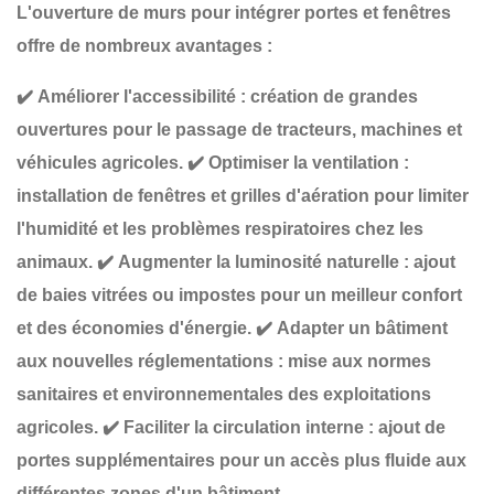
L'ouverture de murs pour intégrer
portes et fenêtres
offre de nombreux avantages :
✔️
Améliorer l'accessibilité
: création de
grandes
ouvertures
pour le passage de tracteurs, machines et
véhicules agricoles.
✔️
Optimiser la ventilation
:
installation de
fenêtres et grilles d'aération
pour limiter
l'humidité et les problèmes respiratoires chez les
animaux.
✔️
Augmenter la luminosité naturelle
: ajout
de
baies vitrées ou impostes
pour un meilleur confort
et des économies d'énergie.
✔️
Adapter un bâtiment
aux nouvelles réglementations
: mise aux normes
sanitaires et environnementales des exploitations
agricoles.
✔️
Faciliter la circulation interne
: ajout de
portes supplémentaires
pour un accès plus fluide aux
différentes zones d'un bâtiment.