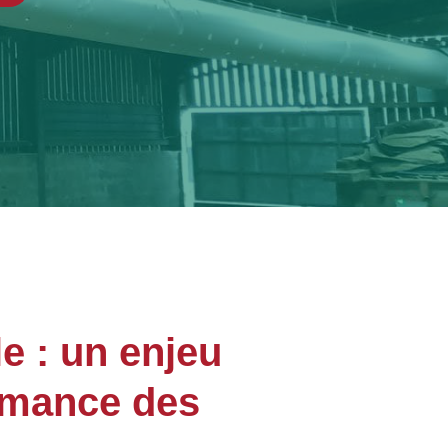
e : un enjeu
formance des