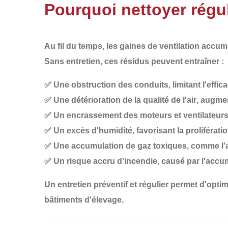
Pourquoi nettoyer régul
Au fil du temps, les gaines de ventilation accu
Sans entretien, ces résidus peuvent entraîner :
✅
Une obstruction des conduits
, limitant l'effi
✅
Une détérioration de la qualité de l'air
, augmen
✅
Un encrassement des moteurs et ventilateur
✅
Un excès d'humidité
, favorisant la proliférat
✅
Une accumulation de gaz toxiques
, comme l'
✅
Un risque accru d'incendie
, causé par l'acc
Un
entretien préventif et régulier
permet d'optimi
bâtiments d'élevage.