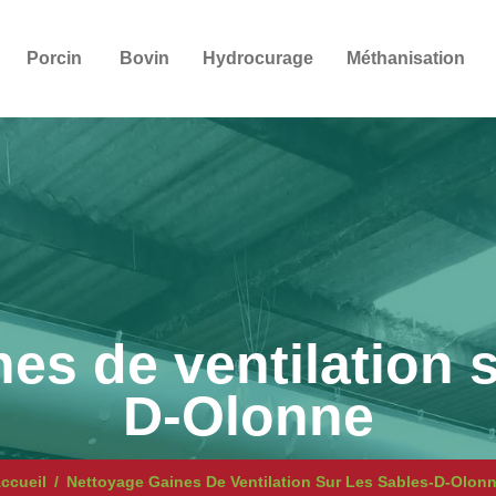
Porcin
Bovin
Hydrocurage
Méthanisation
es de ventilation 
D-Olonne
ccueil
Nettoyage Gaines De Ventilation Sur Les Sables-D-Olon