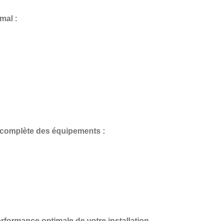
mal :
 complète des équipements
:
erformance optimale de votre installation.