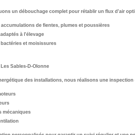
tuons un
débouchage complet
pour rétablir un flux d'air opti
 accumulations de fientes, plumes et poussières
adaptés à l'élevage
e bactéries et moisissures
r Les Sables-D-Olonne
 énergétique des installations, nous réalisons une
inspection
moteurs
teurs
ts mécaniques
tilation
retien personnalisés
pour garantir un suivi régulier et une p