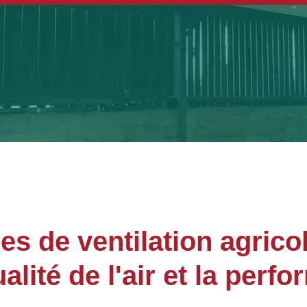
s de ventilation agricol
alité de l'air et la per