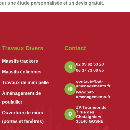
ur une étude personnalisée et un
devis gratuit
.
Travaux Divers
Contact
Massifs trackers
02 99 62 53 20
06 37 73 09 65
Massifs éoliennes
contact@bat-
Travaux de mini-pelle
amenagements.fr
www.bat-
Aménagement de
amenagements.fr
poulailler
ZA Tournebride
7 rue des
Ouverture de murs
Chataigniers
(portes et fenêtres)
35140 GOSNÉ