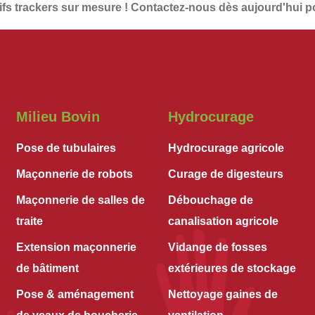
fs trackers
sur mesure !
Contactez-nous dès aujourd'hui
po
Milieu Bovin
Hydrocurage
Pose de tubulaires
Hydrocurage agricole
Maçonnerie de robots
Curage de digesteurs
Maçonnerie de salles de
Débouchage de
traite
canalisation agricole
Extension maçonnerie
Vidange de fosses
de bâtiment
extérieures de stockage
Pose & aménagement
Nettoyage gaines de