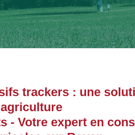
sifs trackers : une solut
agriculture
- Votre expert en cons