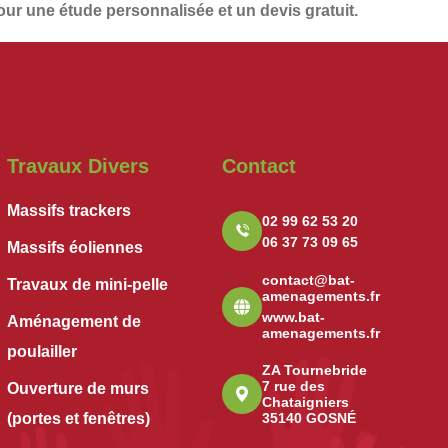
ur une étude personnalisée et un
devis gratuit
.
Travaux Divers
Contact
Massifs trackers
02 99 62 53 20
06 37 73 09 65
Massifs éoliennes
contact@bat-
Travaux de mini-pelle
amenagements.fr
www.bat-
Aménagement de
amenagements.fr
poulailler
ZA Tournebride
7 rue des
Ouverture de murs
Chataigniers
(portes et fenêtres)
35140 GOSNÉ