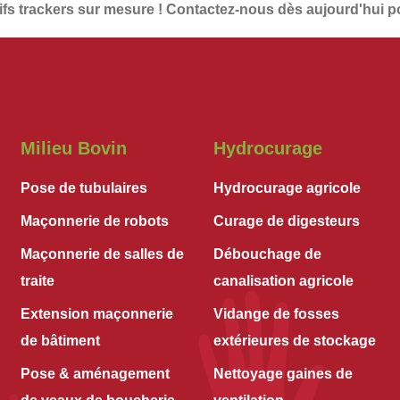
fs trackers
sur mesure !
Contactez-nous dès aujourd'hui
po
Milieu Bovin
Hydrocurage
Pose de tubulaires
Hydrocurage agricole
Maçonnerie de robots
Curage de digesteurs
Maçonnerie de salles de
Débouchage de
traite
canalisation agricole
Extension maçonnerie
Vidange de fosses
de bâtiment
extérieures de stockage
Pose & aménagement
Nettoyage gaines de