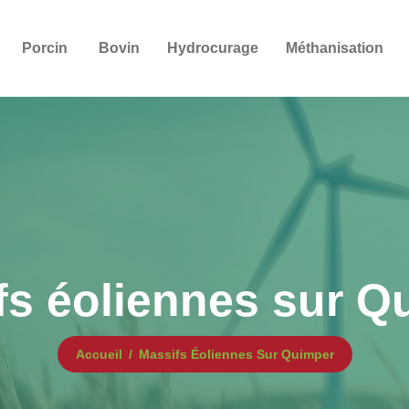
Porcin
Bovin
Hydrocurage
Méthanisation
fs éoliennes sur Q
Accueil
Massifs Éoliennes Sur Quimper