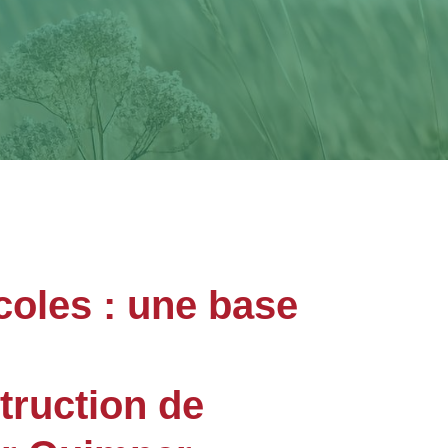
coles : une base
truction de