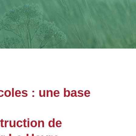
coles : une base
truction de