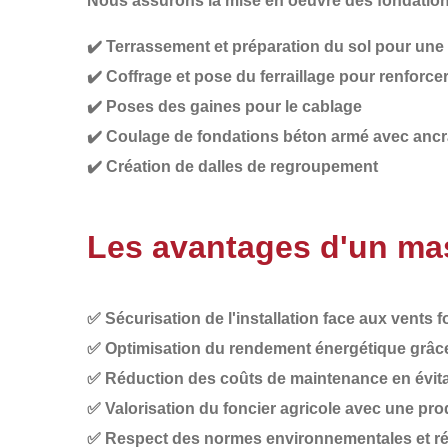
Nous assurons la
mise en oeuvre des fondatio
✔️
Terrassement et préparation du sol
pour une s
✔️
Coffrage et pose du ferraillage
pour renforcer 
✔️
Poses des gaines
pour le cablage
✔️
Coulage de fondations béton armé
avec ancr
✔️
Création de dalles
de regroupement
Les avantages d'un mas
✅
Sécurisation de l'installation
face aux vents f
✅
Optimisation du rendement énergétique
grâce
✅
Réduction des coûts de maintenance
en évit
✅
Valorisation du foncier agricole
avec une prod
✅
Respect des normes environnementales et r