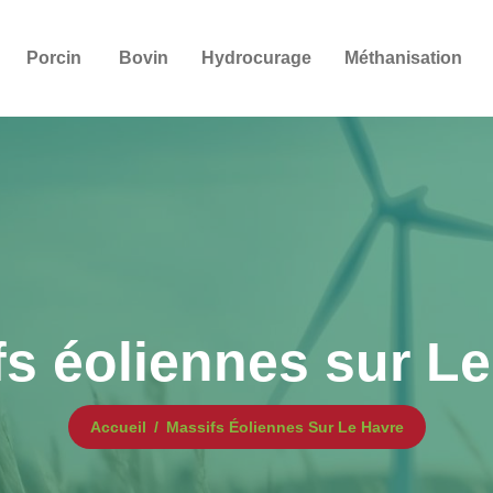
Porcin
Bovin
Hydrocurage
Méthanisation
s éoliennes sur L
Accueil
Massifs Éoliennes Sur Le Havre