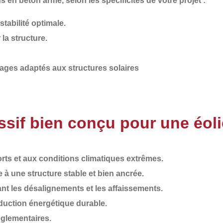
ns en béton armé
, selon les spécificités de votre projet :
tabilité optimale.
la structure.
ages adaptés aux structures solaires
sif bien conçu pour une éol
orts et aux conditions climatiques extrêmes.
 à une structure stable et bien ancrée.
ant les désalignements et les affaissements.
uction énergétique durable.
églementaires
.