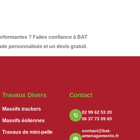
performantes
? Faites confiance à
BAT
ude personnalisée et un
devis gratuit
.
Travaux Divers
Contact
Massifs trackers
02 99 62 53 20
06 37 73 09 65
Massifs éoliennes
contact@bat-
Travaux de mini-pelle
amenagements.fr