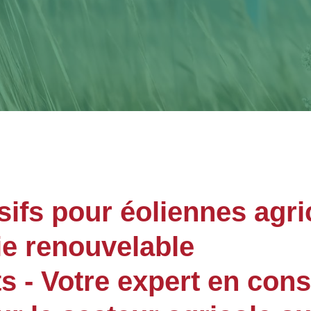
sifs pour éoliennes agri
ie renouvelable
- Votre expert en cons