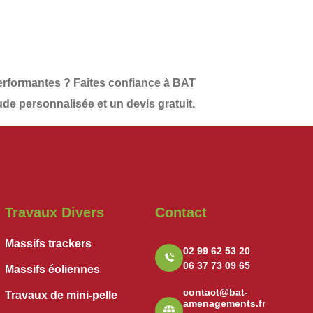
performantes
? Faites confiance à
BAT
ude personnalisée et un
devis gratuit
.
Travaux Divers
Contact
Massifs trackers
02 99 62 53 20
06 37 73 09 65
Massifs éoliennes
contact@bat-
Travaux de mini-pelle
amenagements.fr