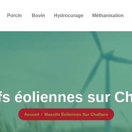
Porcin
Bovin
Hydrocurage
Méthanisation
s éoliennes sur C
Accueil
Massifs Éoliennes Sur Challans