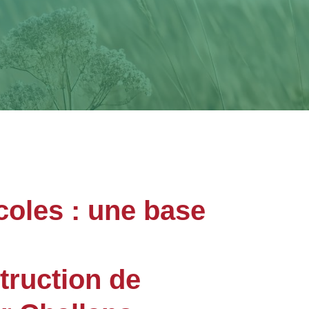
coles : une base
truction de