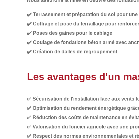
Nous assurons la
mise en oeuvre des fondatio
✔️
Terrassement et préparation du sol
pour une s
✔️
Coffrage et pose du ferraillage
pour renforcer 
✔️
Poses des gaines
pour le cablage
✔️
Coulage de fondations béton armé
avec ancr
✔️
Création de dalles
de regroupement
Les avantages d'un mas
✅
Sécurisation de l'installation
face aux vents f
✅
Optimisation du rendement énergétique
grâce
✅
Réduction des coûts de maintenance
en évit
✅
Valorisation du foncier agricole
avec une prod
✅
Respect des normes environnementales et r