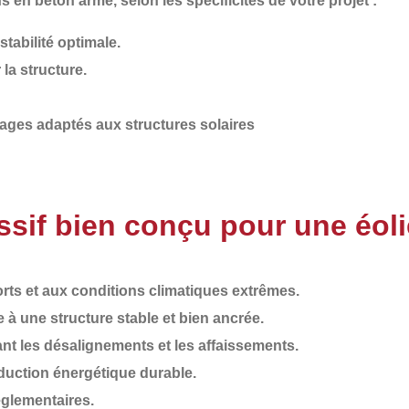
ns en béton armé
, selon les spécificités de votre projet :
tabilité optimale.
la structure.
ages adaptés aux structures solaires
sif bien conçu pour une éol
orts et aux conditions climatiques extrêmes.
 à une structure stable et bien ancrée.
ant les désalignements et les affaissements.
uction énergétique durable.
églementaires
.