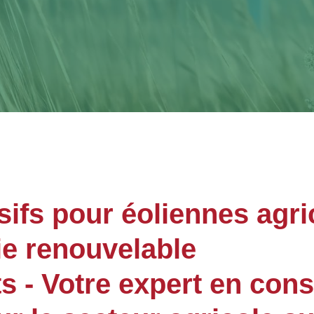
sifs pour éoliennes agri
ie renouvelable
- Votre expert en cons