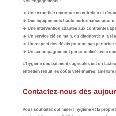
Nos engagements :
🔹
Une expertise reconnue
en entretien et réno
🔹
Des équipements haute performance
pour un
🔹
Une intervention adaptée
aux contraintes spé
🔹
Un service clé en main
, du diagnostic à la ré
🔹
Un respect des délais
pour ne pas perturber 
🔹
Un accompagnement personnalisé
, avec des
L'
hygiène des bâtiments agricoles
est un
facteu
entretien réduit les
coûts vétérinaires
, améliore 
Contactez-nous dès aujourd
Vous souhaitez optimiser l'
hygiène et la propre