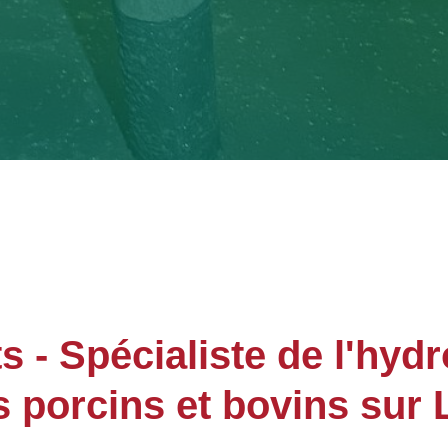
- Spécialiste de l'hyd
s porcins et bovins sur 