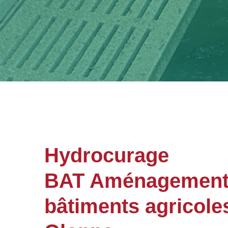
Hydrocurage
BAT Aménagements 
bâtiments agricole