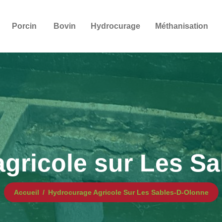
Porcin
Bovin
Hydrocurage
Méthanisation
gricole sur Les S
Accueil
Hydrocurage Agricole Sur Les Sables-D-Olonne