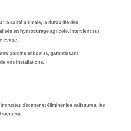
ur la
santé animale
, la
durabilité des
ialisée en
hydrocurage agricole
, intervient sur
élevage.
nts porcins et bovins
, garantissant
de vos installations.
incruster, décaper et éliminer les salissures, les
drocureur.