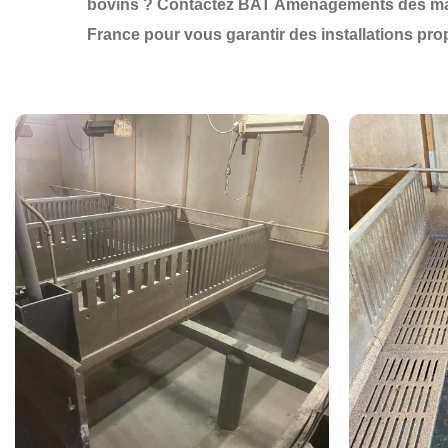
bovins ?
Contactez BAT Aménagements dès ma
France
pour vous garantir des
installations pr