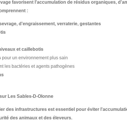
levage favorisent l'accumulation de
résidus organiques
, d'
a
comprennent :
sevrage, d'engraissement, verraterie, gestantes
tis
iveaux et caillebotis
s
pour un environnement plus sain
nt les bactéries et agents pathogènes
ns
 sur Les Sables-D-Olonne
ulier des infrastructures est essentiel pour
éviter l'accumulat
urité des animaux et des éleveurs
.