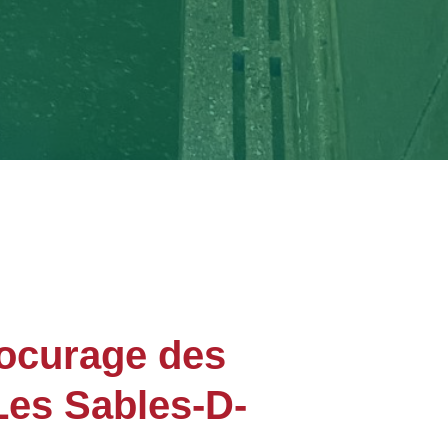
rocurage des
Les Sables-D-