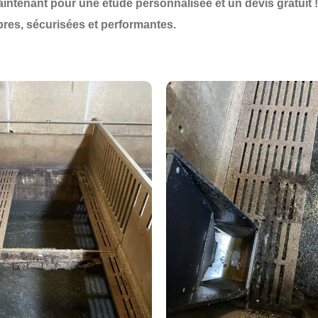
intenant
pour une
étude personnalisée
et un
devis gratuit
!
opres, sécurisées et performantes
.