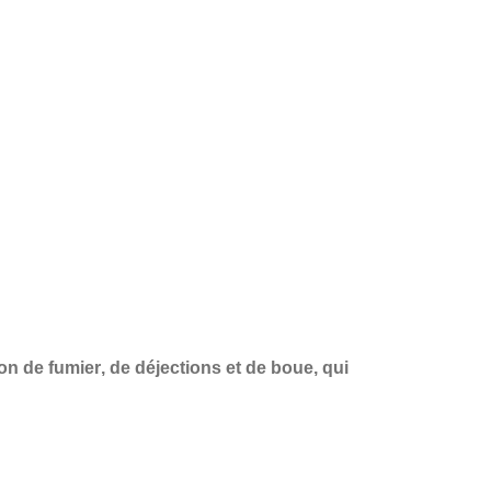
ion de fumier
, de
déjections
et de
boue
, qui