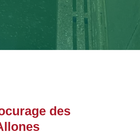
rocurage des
Allones