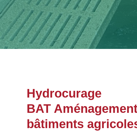
Hydrocurage
BAT Aménagements 
bâtiments agricole