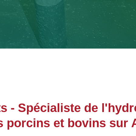
- Spécialiste de l'hyd
s porcins et bovins sur 