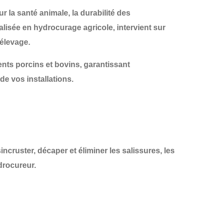
ur la
santé animale
, la
durabilité des
ialisée en
hydrocurage agricole
, intervient sur
élevage.
nts porcins et bovins
, garantissant
de vos installations.
incruster, décaper et éliminer les salissures, les
drocureur.