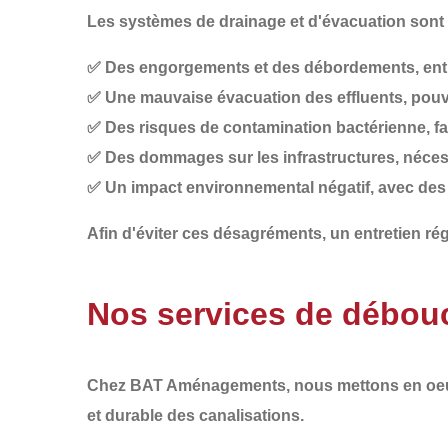
Les systèmes de drainage et d'évacuation sont s
✅
Des engorgements et des débordements
, en
✅
Une mauvaise évacuation des effluents
, pou
✅
Des risques de contamination bactérienne
, f
✅
Des dommages sur les infrastructures
, néce
✅
Un impact environnemental négatif
, avec des
Afin d'éviter ces désagréments, un
entretien rég
Nos services de débouc
Chez
BAT Aménagements
, nous mettons en o
et durable
des canalisations.