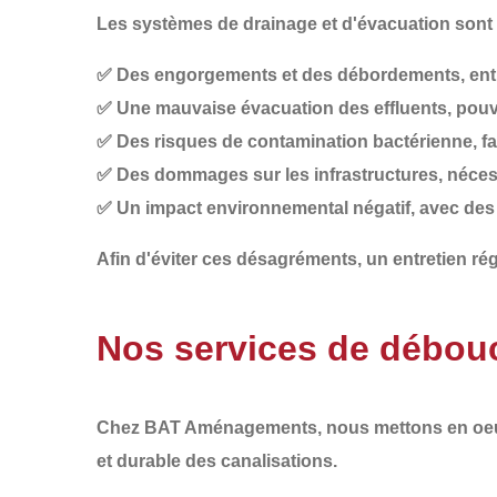
Les systèmes de drainage et d'évacuation sont s
✅
Des engorgements et des débordements
, en
✅
Une mauvaise évacuation des effluents
, pou
✅
Des risques de contamination bactérienne
, f
✅
Des dommages sur les infrastructures
, néce
✅
Un impact environnemental négatif
, avec des
Afin d'éviter ces désagréments, un
entretien rég
Nos services de débouc
Chez
BAT Aménagements
, nous mettons en o
et durable
des canalisations.