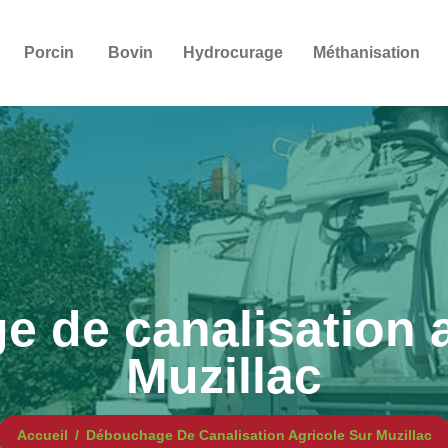
Porcin
Bovin
Hydrocurage
Méthanisation
 de canalisation a
Muzillac
Accueil
Débouchage De Canalisation Agricole Sur Muzillac