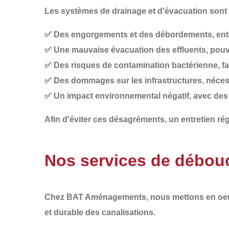
Les systèmes de drainage et d'évacuation sont s
✅
Des engorgements et des débordements
, en
✅
Une mauvaise évacuation des effluents
, pou
✅
Des risques de contamination bactérienne
, f
✅
Des dommages sur les infrastructures
, néce
✅
Un impact environnemental négatif
, avec des
Afin d'éviter ces désagréments, un
entretien rég
Nos services de débouc
Chez
BAT Aménagements
, nous mettons en o
et durable
des canalisations.