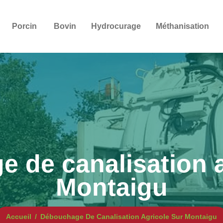
Porcin
Bovin
Hydrocurage
Méthanisation
 de canalisation a
Montaigu
Accueil
Débouchage De Canalisation Agricole Sur Montaigu