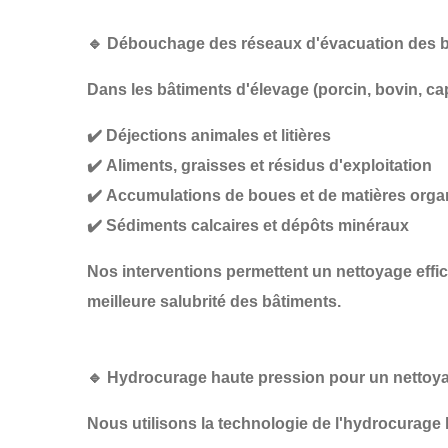
🔹
Débouchage des réseaux d'évacuation des b
Dans les
bâtiments d'élevage
(porcin, bovin, ca
✔️
Déjections animales et litières
✔️
Aliments, graisses et résidus d'exploitation
✔️
Accumulations de boues et de matières org
✔️
Sédiments calcaires et dépôts minéraux
Nos interventions permettent un
nettoyage effi
meilleure salubrité des bâtiments
.
🔹
Hydrocurage haute pression pour un nettoy
Nous utilisons la technologie de
l'hydrocurage 