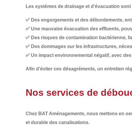
Les systèmes de drainage et d'évacuation sont s
✅
Des engorgements et des débordements
, en
✅
Une mauvaise évacuation des effluents
, pou
✅
Des risques de contamination bactérienne
, f
✅
Des dommages sur les infrastructures
, néce
✅
Un impact environnemental négatif
, avec des
Afin d'éviter ces désagréments, un
entretien rég
Nos services de débouc
Chez
BAT Aménagements
, nous mettons en o
et durable
des canalisations.