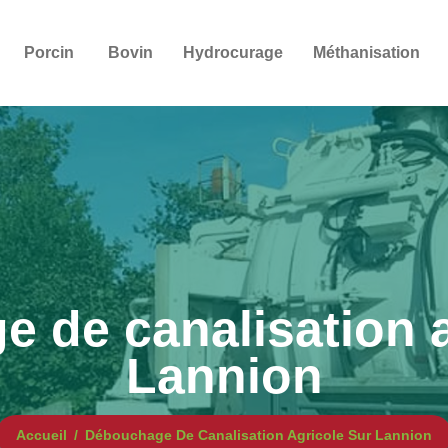
Porcin
Bovin
Hydrocurage
Méthanisation
 de canalisation a
Lannion
Accueil
Débouchage De Canalisation Agricole Sur Lannion