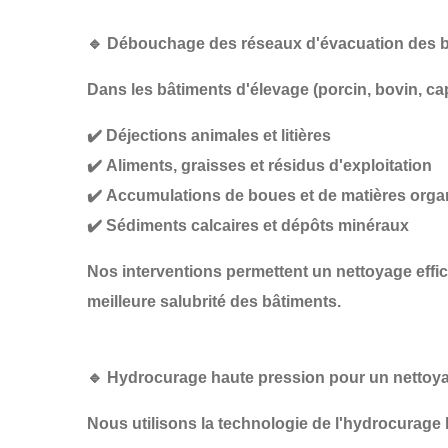
🔹
Débouchage des réseaux d'évacuation des b
Dans les
bâtiments d'élevage
(porcin, bovin, ca
✔️
Déjections animales et litières
✔️
Aliments, graisses et résidus d'exploitation
✔️
Accumulations de boues et de matières org
✔️
Sédiments calcaires et dépôts minéraux
Nos interventions permettent un
nettoyage effi
meilleure salubrité des bâtiments
.
🔹
Hydrocurage haute pression pour un nettoy
Nous utilisons la technologie de
l'hydrocurage 