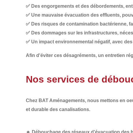
✅
Des engorgements et des débordements
, en
✅
Une mauvaise évacuation des effluents
, pou
✅
Des risques de contamination bactérienne
, f
✅
Des dommages sur les infrastructures
, néce
✅
Un impact environnemental négatif
, avec des
Afin d'éviter ces désagréments, un
entretien rég
Nos services de débouc
Chez
BAT Aménagements
, nous mettons en o
et durable
des canalisations.
🔹
Débouchage des réseaux d'évacuation des bâ