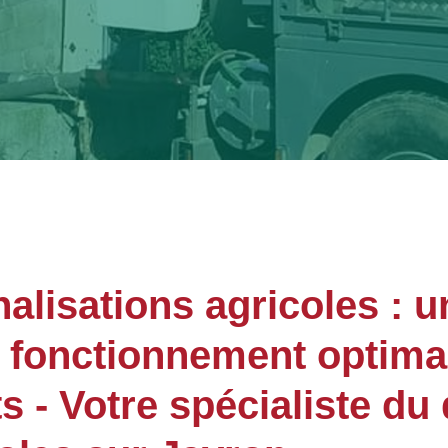
lisations agricoles : u
n fonctionnement optima
- Votre spécialiste du