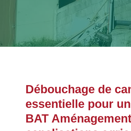
Débouchage de cana
essentielle pour u
BAT Aménagements 