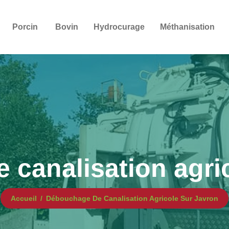
Porcin
Bovin
Hydrocurage
Méthanisation
canalisation agri
Accueil
Débouchage De Canalisation Agricole Sur Javron