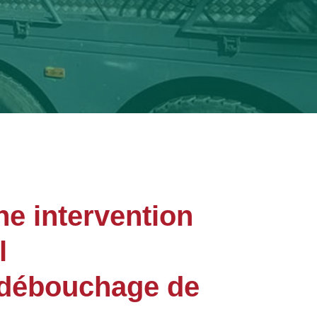
ne intervention
l
 débouchage de