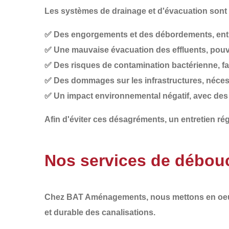
Les systèmes de drainage et d'évacuation sont s
✅
Des engorgements et des débordements
, en
✅
Une mauvaise évacuation des effluents
, pou
✅
Des risques de contamination bactérienne
, f
✅
Des dommages sur les infrastructures
, néce
✅
Un impact environnemental négatif
, avec des
Afin d'éviter ces désagréments, un
entretien rég
Nos services de débouc
Chez
BAT Aménagements
, nous mettons en o
et durable
des canalisations.