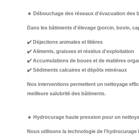
🔹
Débouchage des réseaux d'évacuation des b
Dans les
bâtiments d'élevage
(porcin, bovin, ca
✔️
Déjections animales et litières
✔️
Aliments, graisses et résidus d'exploitation
✔️
Accumulations de boues et de matières org
✔️
Sédiments calcaires et dépôts minéraux
Nos interventions permettent un
nettoyage effi
meilleure salubrité des bâtiments
.
🔹
Hydrocurage haute pression pour un nettoy
Nous utilisons la technologie de
l'hydrocurage 