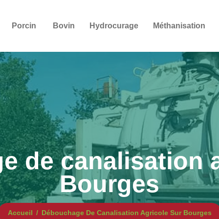
Porcin
Bovin
Hydrocurage
Méthanisation
 de canalisation a
Bourges
Accueil
Débouchage De Canalisation Agricole Sur Bourges