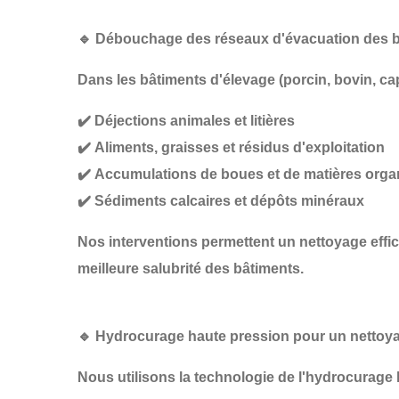
🔹
Débouchage des réseaux d'évacuation des b
Dans les
bâtiments d'élevage
(porcin, bovin, ca
✔️
Déjections animales et litières
✔️
Aliments, graisses et résidus d'exploitation
✔️
Accumulations de boues et de matières org
✔️
Sédiments calcaires et dépôts minéraux
Nos interventions permettent un
nettoyage effi
meilleure salubrité des bâtiments
.
🔹
Hydrocurage haute pression pour un nettoy
Nous utilisons la technologie de
l'hydrocurage 