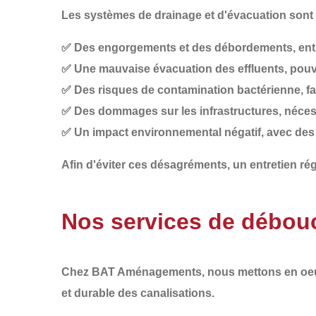
Les systèmes de drainage et d'évacuation sont s
✅
Des engorgements et des débordements
, en
✅
Une mauvaise évacuation des effluents
, pou
✅
Des risques de contamination bactérienne
, f
✅
Des dommages sur les infrastructures
, néce
✅
Un impact environnemental négatif
, avec des
Afin d'éviter ces désagréments, un
entretien rég
Nos services de débouc
Chez
BAT Aménagements
, nous mettons en o
et durable
des canalisations.