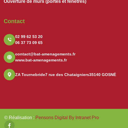
Ouverture de murs (portes et fenêtres)
Contact
02 99 62 53 20
06 37 73 09 65
contact@bat-amenagements.fr
www.bat-amenagements.fr
ZA Tournebride
7 rue des Chataigniers
35140 GOSNÉ
© Réalisation
:
Pensons Digital By Intranet Pro