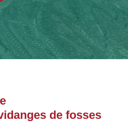
ge
vidanges de fosses