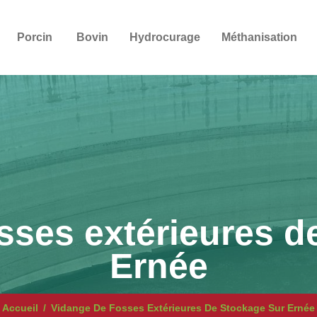
Porcin
Bovin
Hydrocurage
Méthanisation
sses extérieures d
Ernée
Accueil
Vidange De Fosses Extérieures De Stockage Sur Ernée