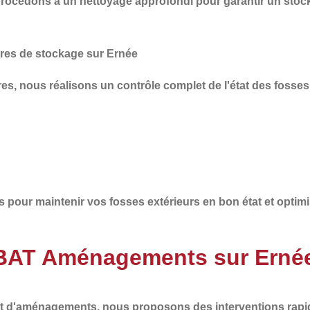
 procédons à un
nettoyage approfondi
pour garantir un stoc
ures de stockage sur Ernée
ures, nous réalisons un
contrôle complet
de l'état des fosses
s
pour maintenir vos fosses extérieurs en bon état et optimi
à BAT Aménagements sur Erné
 et d'aménagements
, nous proposons des interventions
rapi