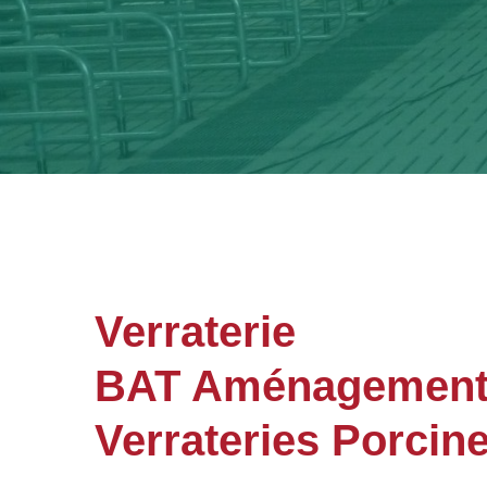
Verraterie
BAT Aménagements 
Verrateries Porcin