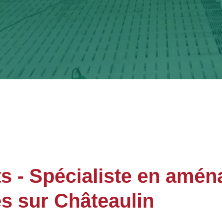
- Spécialiste en amén
es sur Châteaulin