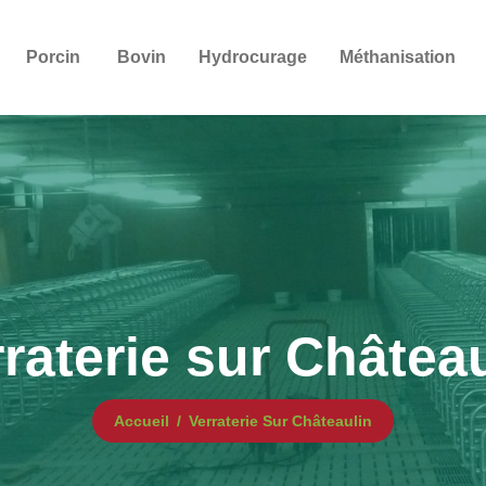
Porcin
Bovin
Hydrocurage
Méthanisation
raterie sur Châtea
Accueil
Verraterie Sur Châteaulin