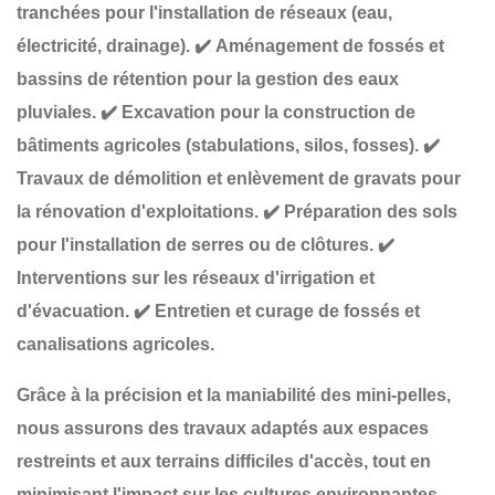
tranchées
pour l'installation de réseaux (eau,
électricité, drainage).
✔️
Aménagement de fossés et
bassins de rétention
pour la gestion des eaux
pluviales.
✔️
Excavation pour la construction de
bâtiments agricoles
(stabulations, silos, fosses).
✔️
Travaux de démolition et enlèvement de gravats
pour
la rénovation d'exploitations.
✔️
Préparation des sols
pour l'installation de serres ou de clôtures
.
✔️
Interventions sur les réseaux d'irrigation et
d'évacuation
.
✔️
Entretien et curage de fossés et
canalisations agricoles
.
Grâce à la
précision et la maniabilité
des mini-pelles,
nous assurons des travaux adaptés aux
espaces
restreints et aux terrains difficiles d'accès
, tout en
minimisant l'impact sur les cultures environnantes
.