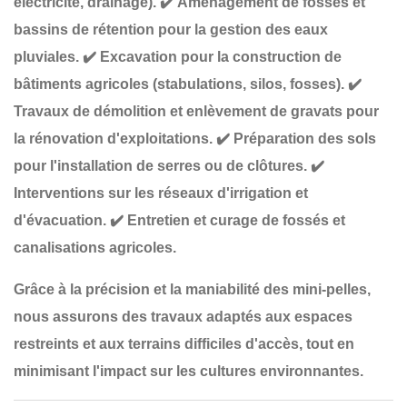
électricité, drainage).
✔️
Aménagement de fossés et
bassins de rétention
pour la gestion des eaux
pluviales.
✔️
Excavation pour la construction de
bâtiments agricoles
(stabulations, silos, fosses).
✔️
Travaux de démolition et enlèvement de gravats
pour
la rénovation d'exploitations.
✔️
Préparation des sols
pour l'installation de serres ou de clôtures
.
✔️
Interventions sur les réseaux d'irrigation et
d'évacuation
.
✔️
Entretien et curage de fossés et
canalisations agricoles
.
Grâce à la
précision et la maniabilité
des mini-pelles,
nous assurons des travaux adaptés aux
espaces
restreints et aux terrains difficiles d'accès
, tout en
minimisant l'impact sur les cultures environnantes
.