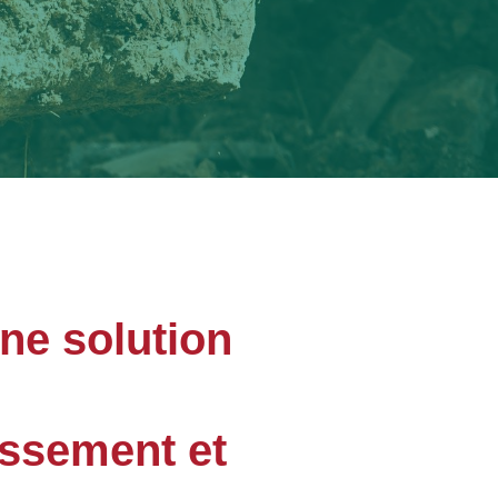
une solution
assement et