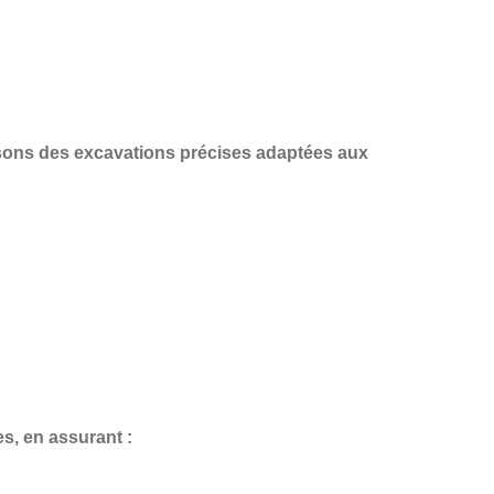
isons des
excavations précises
adaptées aux
es
, en assurant :