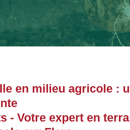
le en milieu agricole : 
ente
- Votre expert en terr