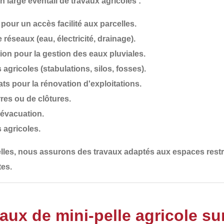
un large éventail de travaux agricoles :
pour un accès facilité aux parcelles.
e réseaux (eau, électricité, drainage).
ion
pour la gestion des eaux pluviales.
 agricoles
(stabulations, silos, fosses).
ats
pour la rénovation d'exploitations.
rres ou de clôtures
.
d'évacuation
.
s agricoles
.
lles, nous assurons des travaux adaptés aux
espaces restre
tes
.
aux de mini-pelle agricole su