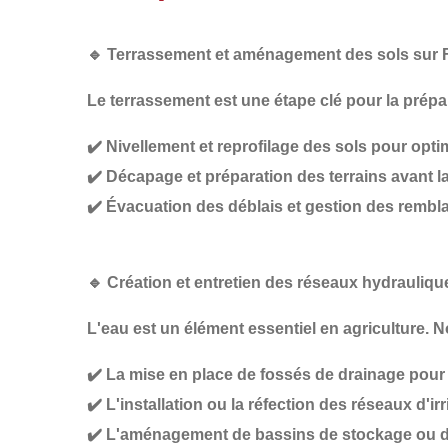
🔹
Terrassement et aménagement des sols sur F
Le
terrassement
est une étape clé pour la prép
✔️
Nivellement et reprofilage des sols
pour optim
✔️
Décapage et préparation des terrains
avant la
✔️
Évacuation des déblais et gestion des rembla
🔹
Création et entretien des réseaux hydrauliqu
L'eau est un élément essentiel en agriculture. N
✔️
La mise en place de fossés de drainage
pour 
✔️
L'installation ou la réfection des réseaux d'i
✔️
L'aménagement de bassins de stockage ou de