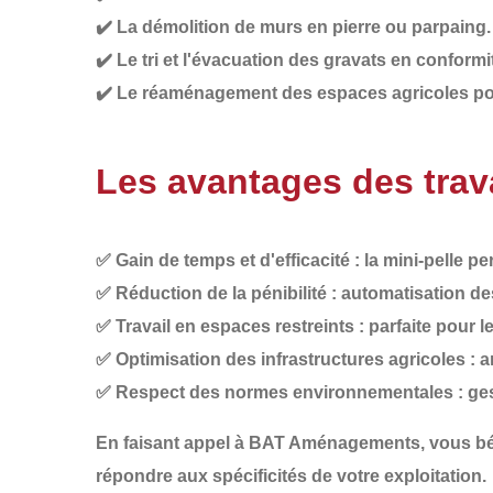
✔️
La démolition de murs
en pierre ou parpaing.
✔️
Le tri et l'évacuation des gravats
en conformit
✔️
Le réaménagement des espaces agricoles
pou
Les avantages des trava
✅
Gain de temps et d'efficacité
: la mini-pelle p
✅
Réduction de la pénibilité
: automatisation de
✅
Travail en espaces restreints
: parfaite pour l
✅
Optimisation des infrastructures agricoles
: a
✅
Respect des normes environnementales
: ge
En faisant appel à
BAT Aménagements
, vous b
répondre aux spécificités de votre exploitation.