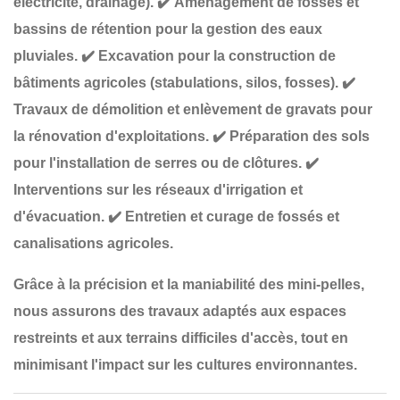
électricité, drainage).
✔️
Aménagement de fossés et
bassins de rétention
pour la gestion des eaux
pluviales.
✔️
Excavation pour la construction de
bâtiments agricoles
(stabulations, silos, fosses).
✔️
Travaux de démolition et enlèvement de gravats
pour
la rénovation d'exploitations.
✔️
Préparation des sols
pour l'installation de serres ou de clôtures
.
✔️
Interventions sur les réseaux d'irrigation et
d'évacuation
.
✔️
Entretien et curage de fossés et
canalisations agricoles
.
Grâce à la
précision et la maniabilité
des mini-pelles,
nous assurons des travaux adaptés aux
espaces
restreints et aux terrains difficiles d'accès
, tout en
minimisant l'impact sur les cultures environnantes
.