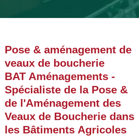
Pose & aménagement de
veaux de boucherie
BAT Aménagements -
Spécialiste de la Pose &
de l'Aménagement des
Veaux de Boucherie dans
les Bâtiments Agricoles