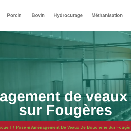
Porcin
Bovin
Hydrocurage
Méthanisation
agement de veaux 
sur Fougères
ccueil
Pose & Aménagement De Veaux De Boucherie Sur Fougèr