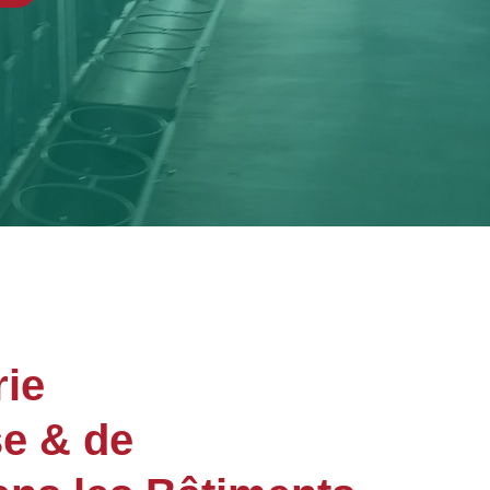
ie
se & de