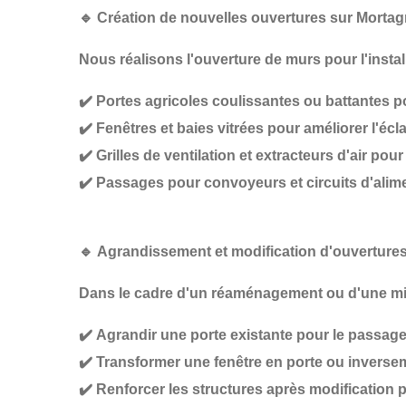
🔹
Création de nouvelles ouvertures sur Morta
Nous réalisons l'ouverture de murs pour l'install
✔️
Portes agricoles coulissantes ou battantes
po
✔️
Fenêtres et baies vitrées
pour améliorer l'écla
✔️
Grilles de ventilation et extracteurs d'air
pour 
✔️
Passages pour convoyeurs et circuits d'alim
🔹
Agrandissement et modification d'ouverture
Dans le cadre d'un
réaménagement ou d'une m
✔️
Agrandir une porte existante
pour le passage
✔️
Transformer une fenêtre en porte ou inverse
✔️
Renforcer les structures
après modification po