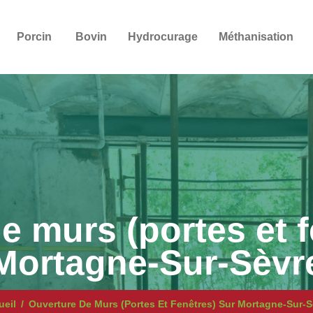
Porcin
Bovin
Hydrocurage
Méthanisation
e murs (portes et f
Mortagne-Sur-Sèvr
ueil
Ouverture De Murs (portes Et Fenêtres) Sur Mortagne-Sur-S