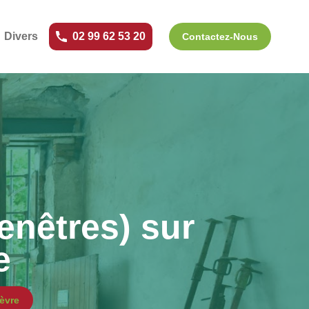
Divers
02 99 62 53 20
Contactez-Nous
enêtres) sur
e
èvre