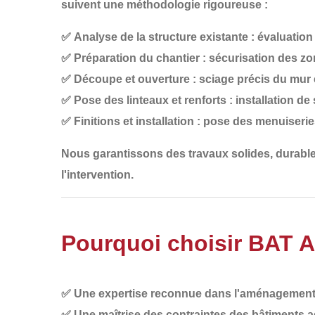
suivent une méthodologie rigoureuse :
✅
Analyse de la structure existante
: évaluation
✅
Préparation du chantier
: sécurisation des zo
✅
Découpe et ouverture
: sciage précis du mur 
✅
Pose des linteaux et renforts
: installation d
✅
Finitions et installation
: pose des menuiseries,
Nous garantissons des travaux
solides, durab
l'intervention.
Pourquoi choisir BAT 
✅
Une expertise reconnue dans l'aménagement
✅
Une maîtrise des contraintes des bâtiments a